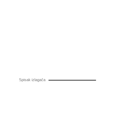
Spisak izlagača
Hala 1
Hala 1A