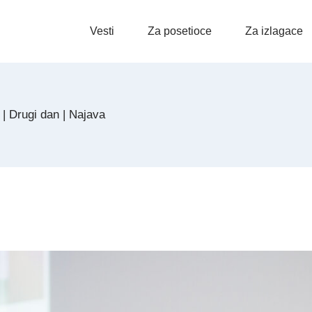
Vesti
Za posetioce
Za izlagace
 | Drugi dan | Najava