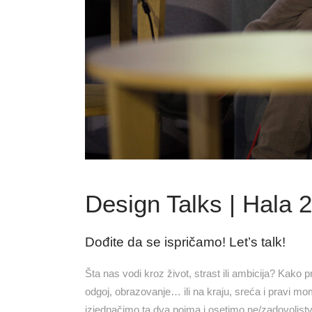
Design Talks | Hala 2
Dođite da se ispričamo! Let’s talk!
Šta nas vodi kroz život, strast ili ambicija? Kako 
odgoj, obrazovanje… ili na kraju, sreća i pravi mo
izjednačimo ta dva pojma i osetimo ne/zadovoljstvo