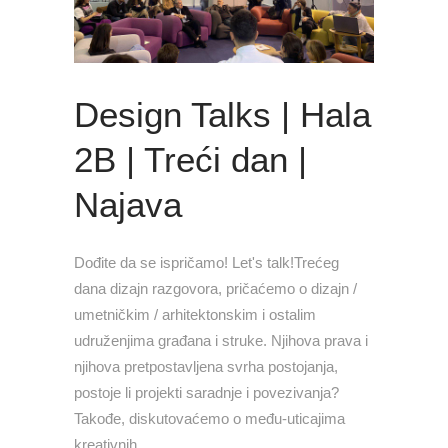
Design Talks | Hala
2B | Treći dan |
Najava
Dođite da se ispričamo! Let's talk!Trećeg
dana dizajn razgovora, pričaćemo o dizajn /
umetničkim / arhitektonskim i ostalim
udruženjima građana i struke. Njihova prava i
njihova pretpostavljena svrha postojanja,
postoje li projekti saradnje i povezivanja?
Takođe, diskutovaćemo o među-uticajima
kreativnih