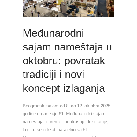
Međunarodni
sajam nameštaja u
oktobru: povratak
tradiciji i novi
koncept izlaganja
Beogradski sajam od 8. do 12. oktobra 2025.
godine organizuje 61. Međunarodni sajam
nameštaja, opreme i unutrašnje dekoracije,
koji će se održati paralelno sa 61.