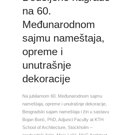
na 60.
Međunarodnom
sajmu nameštaja,
opreme i
unutrašnje
dekoracije
Na jubilarnom 60. Međunarodnom sajmu
nameštaja, opreme i unutrašnje dekoracije,
Beogradski sajam nameštaja i žiri u sastavu
Bojan Borić, PhD, Adjunct Faculty at KTH
School of Architecture, Stockholm –