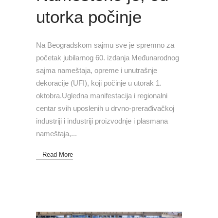
utorka počinje
Na Beogradskom sajmu sve je spremno za
početak jubilarnog 60. izdanja Međunarodnog
sajma nameštaja, opreme i unutrašnje
dekoracije (UFI), koji počinje u utorak 1.
oktobra.Ugledna manifestacija i regionalni
centar svih uposlenih u drvno-prerađivačkoj
industriji i industriji proizvodnje i plasmana
nameštaja,
Read More