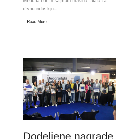
Međunarodnim sajmom mašina i alata za
drvnu industriju.
Read More
Dodeljene nagrade