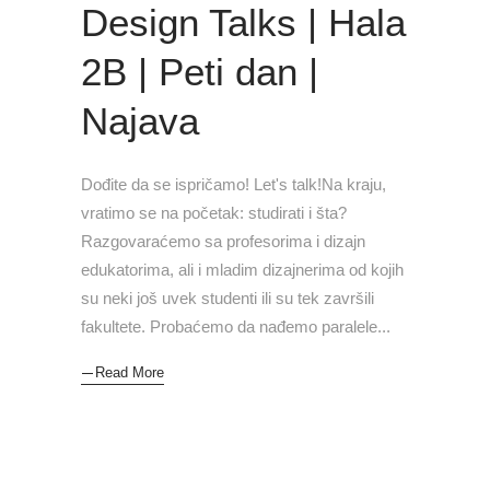
Design Talks | Hala
2B | Peti dan |
Najava
Dođite da se ispričamo! Let's talk!Na kraju,
vratimo se na početak: studirati i šta?
Razgovaraćemo sa profesorima i dizajn
edukatorima, ali i mladim dizajnerima od kojih
su neki još uvek studenti ili su tek završili
fakultete. Probaćemo da nađemo paralele
Read More