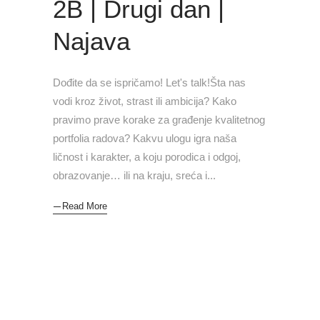
2B | Drugi dan |
Najava
Dođite da se ispričamo! Let's talk!Šta nas
vodi kroz život, strast ili ambicija? Kako
pravimo prave korake za građenje kvalitetnog
portfolia radova? Kakvu ulogu igra naša
ličnost i karakter, a koju porodica i odgoj,
obrazovanje… ili na kraju, sreća i
Read More