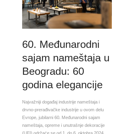
60. Međunarodni
sajam nameštaja u
Beogradu: 60
godina elegancije
Najvažniji događaj industrije nameštaja i
drvno-prerađivačke industrije u ovom delu
Evrope, jubilarni 60. Međunarodni sajam
nameštaja, opreme i unutrašnje dekoracije
(UFI) održaće se od 1. do 6. oktobra 2024.