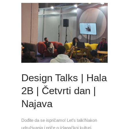
Design Talks | Hala
2B | Četvrti dan |
Najava
Dođite da se ispričamo! Let’s talk!Nakon
udruživanja i priče o izlagačkoj kulturi,