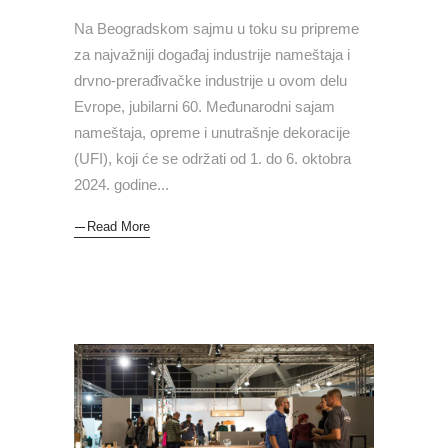
Na Beogradskom sajmu u toku su pripreme
za najvažniji događaj industrije nameštaja i
drvno-prerađivačke industrije u ovom delu
Evrope, jubilarni 60. Međunarodni sajam
nameštaja, opreme i unutrašnje dekoracije
(UFI), koji će se održati od 1. do 6. oktobra
2024. godine
Read More