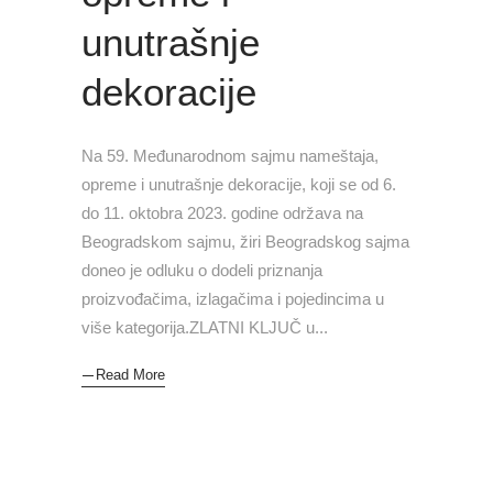
unutrašnje
dekoracije
Na 59. Međunarodnom sajmu nameštaja,
opreme i unutrašnje dekoracije, koji se od 6.
do 11. oktobra 2023. godine održava na
Beogradskom sajmu, žiri Beogradskog sajma
doneo je odluku o dodeli priznanja
proizvođačima, izlagačima i pojedincima u
više kategorija.ZLATNI KLJUČ u
Read More