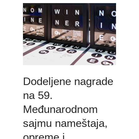
Dodeljene nagrade
na 59.
Međunarodnom
sajmu nameštaja,
opreme i