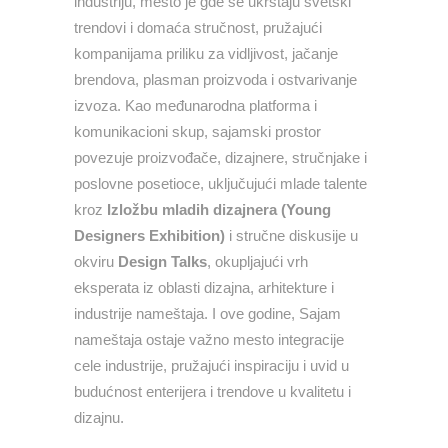
industriju, mesto je gde se ukrštaju svetski
trendovi i domaća stručnost, pružajući
kompanijama priliku za vidljivost, jačanje
brendova, plasman proizvoda i ostvarivanje
izvoza. Kao međunarodna platforma i
komunikacioni skup, sajamski prostor
povezuje proizvođače, dizajnere, stručnjake i
poslovne posetioce, uključujući mlade talente
kroz
Izložbu mladih dizajnera (Young
Designers Exhibition)
i stručne diskusije u
okviru
Design Talks
, okupljajući vrh
eksperata iz oblasti dizajna, arhitekture i
industrije nameštaja. I ove godine, Sajam
nameštaja ostaje važno mesto integracije
cele industrije, pružajući inspiraciju i uvid u
budućnost enterijera i trendove u kvalitetu i
dizajnu.