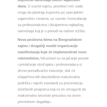
dana
. U susret sajmu, posetioci već sada
mogu da planiraju kupovinu po specijalnim
sajamskim cenama, uz savete i konsultacije
sa profesionalcima i dizajnerima najlepšeg
nameštaja koji je u ponudi na našem tržištu.
Nova poslovna klima na Beogradskom
sajmu i drugačiji model organizacije
manifestacija koje će implementirati novo
rukovodstvo,
fokusirani su na jačanje posete
i privlačenje stručnjaka i profesionalaca iz
drvno-prerađivačke industrije, dok će
izlagačima biti obezbeđena maksimalna
podrška i najviši standardi za prezentaciju
izložbenih programa koji će im omogućiti da
maksimalno iskoriste prisustvo na ovom
privrednom događaju.