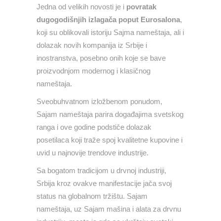
Jedna od velikih novosti je i
povratak
dugogodišnjih izlagača poput Eurosalona
,
koji su oblikovali istoriju Sajma nameštaja, ali i
dolazak novih kompanija iz Srbije i
inostranstva, posebno onih koje se bave
proizvodnjom modernog i klasičnog
nameštaja.
Sveobuhvatnom izložbenom ponudom,
Sajam nameštaja parira događajima svetskog
ranga i ove godine podstiče dolazak
posetilaca koji traže spoj kvalitetne kupovine i
uvid u najnovije trendove industrije.
Sa bogatom tradicijom u drvnoj industriji,
Srbija kroz ovakve manifestacije jača svoj
status na globalnom tržištu. Sajam
nameštaja, uz Sajam mašina i alata za drvnu