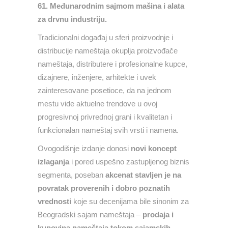
61. Međunarodnim sajmom mašina i alata
za drvnu industriju.
Tradicionalni događaj u sferi proizvodnje i
distribucije nameštaja okuplja proizvođače
nameštaja, distributere i profesionalne kupce,
dizajnere, inženjere, arhitekte i uvek
zainteresovane posetioce, da na jednom
mestu vide aktuelne trendove u ovoj
progresivnoj privrednoj grani i kvalitetan i
funkcionalan nameštaj svih vrsti i namena.
Ovogodišnje izdanje donosi
novi koncept
izlaganja
i pored uspešno zastupljenog biznis
segmenta, poseban
akcenat stavljen je na
povratak proverenih i dobro poznatih
vrednosti
koje su decenijama bile sinonim za
Beogradski sajam nameštaja –
prodaja i
kupovina nameštaja tokom sajamskih